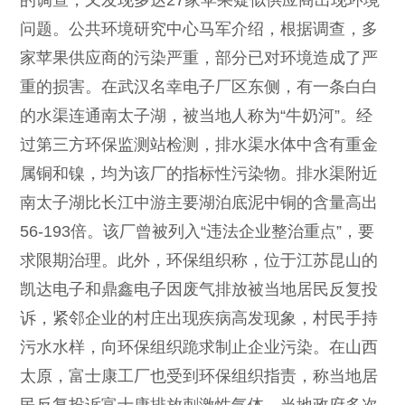
的调查，又发现多达
27
家苹果疑似供应商出现环境
问题。公共环境研究中心马军介绍，根据调查，多
家苹果供应商的污染严重，部分已对环境造成了严
重的损害。在武汉名幸电子厂区东侧，有一条白白
的水渠连通南太子湖，被当地人称为
“
牛奶河
”
。经
过第三方环保监测站检测，排水渠水体中含有重金
属铜和镍，均为该厂的指标性污染物。排水渠附近
南太子湖比长江中游主要湖泊底泥中铜的含量高出
56-193
倍。该厂曾被列入
“
违法企业整治重点
”
，要
求限期治理。此外，环保组织称，位于江苏昆山的
凯达电子和鼎鑫电子因废气排放被当地居民反复投
诉，紧邻企业的村庄出现疾病高发现象，村民手持
污水水样，向环保组织跪求制止企业污染。在山西
太原，富士康工厂也受到环保组织指责，称当地居